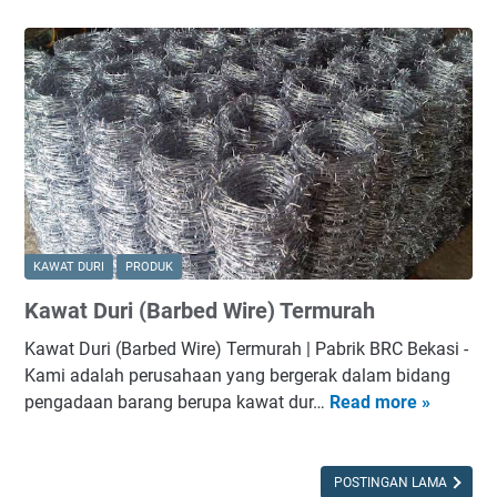
i
b
K
r
a
i
w
k
a
K
t
a
D
w
u
a
r
t
i
B
KAWAT DURI
PRODUK
W
Kawat Duri (Barbed Wire) Termurah
G
-
Kawat Duri (Barbed Wire) Termurah | Pabrik BRC Bekasi
-
B
Kami adalah perusahaan yang bergerak dalam bidang
e
pengadaan barang berupa kawat dur…
Read more »
K
n
a
d
w
r
a
POSTINGAN LAMA