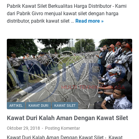
C
Pabrik Kawat Silet Berkualitas Harga Distributor - Kami
&
dari Pabrik Givro menjual kawat silet dengan harga
K
distributor, pabrik kawat silet …
Read more »
P
a
a
w
b
a
r
t
i
D
k
u
K
r
a
i
w
H
a
o
t
t
S
D
ARTIKEL
KAWAT DURI
KAWAT SILET
i
i
Kawat Duri Kalah Aman Dengan Kawat Silet
l
p
e
G
Oktober 29, 2018
Posting Komentar
t
a
Kawat Duri Kalah Aman Dengan Kawat Silet - Kawat