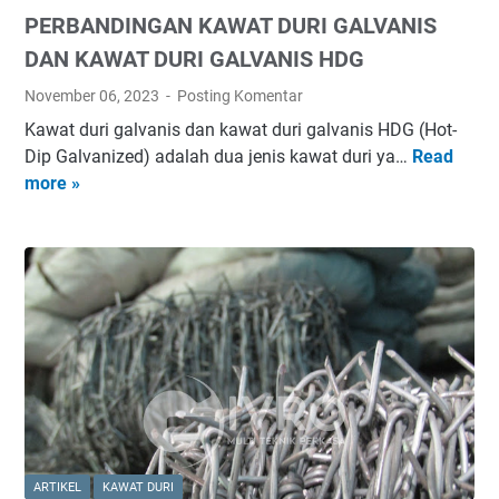
n
PERBANDINGAN KAWAT DURI GALVANIS
K
a
DAN KAWAT DURI GALVANIS HDG
w
November 06, 2023
Posting Komentar
a
Kawat duri galvanis dan kawat duri galvanis HDG (Hot-
t
Dip Galvanized) adalah dua jenis kawat duri ya…
Read
P
D
more »
E
u
R
r
B
i
A
N
D
I
N
G
A
N
K
ARTIKEL
KAWAT DURI