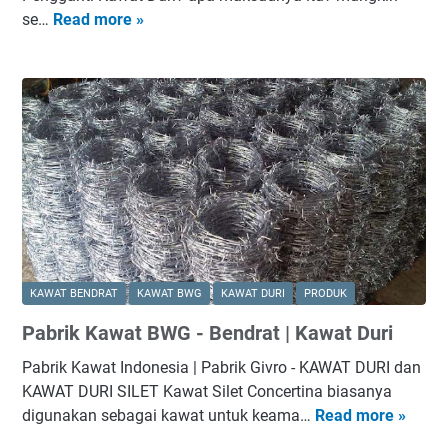
n
a
se…
Read more »
t
K
D
s
o
a
e
H
r
w
n
a
a
g
r
t
a
g
S
n
a
i
K
D
l
a
i
e
w
s
t
a
t
P
t
r
e
S
KAWAT BENDRAT
KAWAT BWG
KAWAT DURI
PRODUK
i
n
i
b
Pabrik Kawat BWG - Bendrat | Kawat Duri
g
l
u
g
e
Pabrik Kawat Indonesia | Pabrik Givro
- KAWAT DURI dan
t
a
t
KAWAT DURI SILET Kawat Silet Concertina biasanya
o
n
digunakan sebagai kawat untuk keama…
Read more »
P
r
t
a