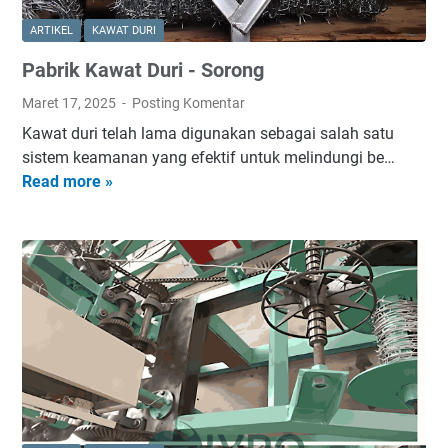
ARTIKEL
KAWAT DURI
Pabrik Kawat Duri - Sorong
Maret 17, 2025
Posting Komentar
Kawat duri telah lama digunakan sebagai salah satu
sistem keamanan yang efektif untuk melindungi be…
Read more »
P
a
b
r
i
k
K
a
w
a
t
D