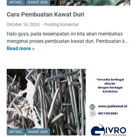
ARTIKEL
KAWAT DURI
u
Cara Pembuatan Kawat Duri
r
i
Oktober 16, 2024
Posting Komentar
-
Halo guys, pada kesempatan ini kita akan membahas
S
mengenai proses pembuatan kawat duri. Pembuatan k…
o
Read more »
C
r
a
o
r
n
a
g
P
e
m
b
u
a
t
a
ARTIKEL
KAWAT DURI