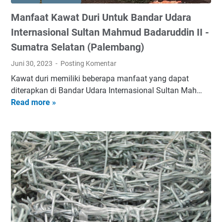
r
K
Manfaat Kawat Duri Untuk Bandar Udara
i
A
-
W
Internasional Sultan Mahmud Badaruddin II -
P
A
Sumatra Selatan (Palembang)
e
T
Juni 30, 2023
Posting Komentar
n
D
g
U
Kawat duri memiliki beberapa manfaat yang dapat
g
R
diterapkan di Bandar Udara Internasional Sultan Mah…
u
I
Read more »
M
n
G
a
a
A
n
a
L
f
n
V
a
K
A
a
a
N
t
w
I
K
a
S
a
t
H
w
D
D