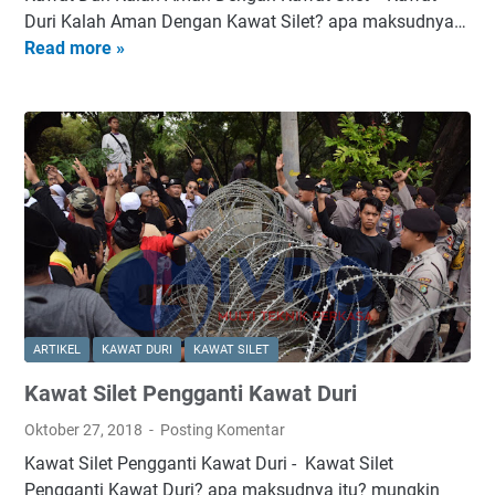
&
l
Duri Kalah Aman Dengan Kawat Silet? apa maksudnya…
K
v
Read more »
K
a
a
a
w
n
w
a
i
a
t
s
t
D
H
D
u
a
u
r
r
r
i
g
i
B
a
K
e
D
a
r
i
l
k
ARTIKEL
KAWAT DURI
KAWAT SILET
s
a
u
t
Kawat Silet Pengganti Kawat Duri
h
a
r
A
l
Oktober 27, 2018
Posting Komentar
i
m
i
Kawat Silet Pengganti Kawat Duri - Kawat Silet
b
a
t
Pengganti Kawat Duri? apa maksudnya itu? mungkin
u