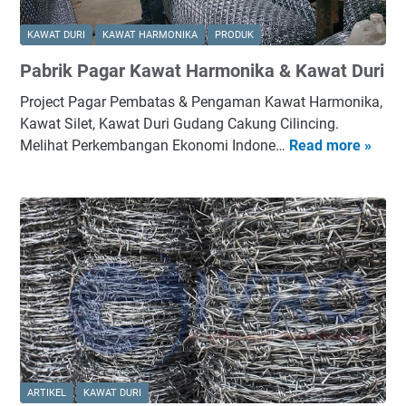
a
w
a
n
a
r
KAWAT DURI
KAWAT HARMONIKA
PRODUK
t
t
a
Pabrik Pagar Kawat Harmonika & Kawat Duri
a
D
I
n
u
n
Project Pagar Pembatas & Pengaman Kawat Harmonika,
S
r
t
Kawat Silet, Kawat Duri Gudang Cakung Cilincing.
e
i
e
Melihat Perkembangan Ekonomi Indone…
Read more »
P
l
U
r
a
a
n
n
b
t
t
a
r
a
u
s
i
n
k
i
k
P
o
P
e
n
a
n
a
g
u
l
a
n
S
r
j
u
K
ARTIKEL
KAWAT DURI
a
l