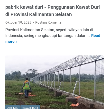
A
pabrik kawat duri - Penggunaan Kawat Duri
W
A
di Provinsi Kalimantan Selatan
T
Oktober 19, 2023
Posting Komentar
D
Provinsi Kalimantan Selatan, seperti wilayah lain di
U
Indonesia, sering menghadapi tantangan dalam…
Read
p
R
more »
a
I
b
G
r
A
i
L
k
V
k
A
a
N
w
I
a
S
t
D
d
A
u
N
ARTIKEL
KAWAT DURI