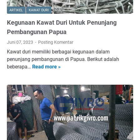
a
u
G
t
ARTIKEL
KAWAT DURI
r
D
i
Kegunaan Kawat Duri Untuk Penunjang
u
d
r
Pembangunan Papua
i
i
Juni 07, 2023
Posting Komentar
P
U
r
Kawat duri memiliki berbagai kegunaan dalam
n
o
penunjang pembangunan di Papua. Berikut adalah
t
v
beberapa…
Read more »
K
u
i
e
k
n
g
B
s
u
a
i
n
n
K
a
d
a
a
a
l
n
r
i
K
U
m
a
d