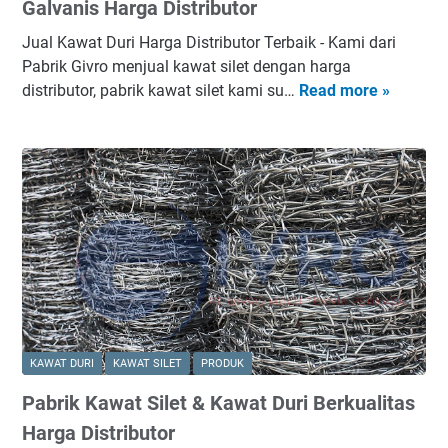
D
Galvanis Harga Distributor
P
u
a
Jual Kawat Duri Harga Distributor Terbaik
- Kami dari
r
l
Pabrik Givro menjual kawat silet dengan harga
i
e
distributor, pabrik kawat silet kami su…
Read more »
J
P
m
u
V
b
a
C
a
l
n
K
g
a
)
w
a
t
D
u
r
KAWAT DURI
KAWAT SILET
PRODUK
i
Pabrik Kawat Silet & Kawat Duri Berkualitas
P
V
Harga Distributor