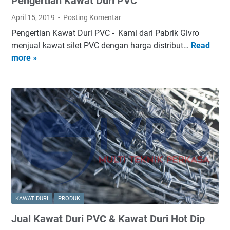
Pengertian Kawat Duri PVC
n
a
D
I
t
u
April 15, 2019
Posting Komentar
I
D
r
Pengertian Kawat Duri PVC - Kami dari Pabrik Givro
-
u
i
menjual kawat silet PVC dengan harga distribut…
Read
P
S
r
more »
e
u
i
n
m
G
g
a
a
e
t
l
r
r
v
t
a
a
i
S
n
a
e
i
n
l
s
K
a
a
t
w
a
KAWAT DURI
PRODUK
a
n
Jual Kawat Duri PVC & Kawat Duri Hot Dip
t
(