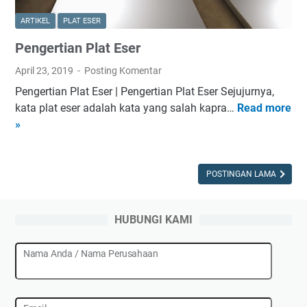
ARTIKEL
PLAT ESER
Pengertian Plat Eser
April 23, 2019
Posting Komentar
Pengertian Plat Eser | Pengertian Plat Eser Sejujurnya,
kata plat eser adalah kata yang salah kapra…
Read more
P
»
e
n
g
e
POSTINGAN LAMA
r
t
HUBUNGI KAMI
i
a
Nama Anda / Nama Perusahaan
n
P
l
a