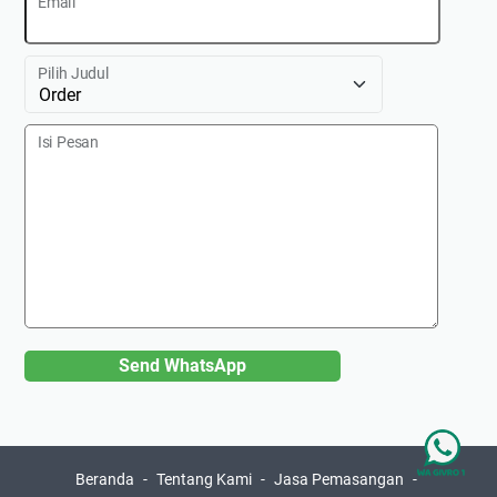
Email
t
E
Pilih Judul
s
e
r
Isi Pesan
Send WhatsApp
Beranda
Tentang Kami
Jasa Pemasangan