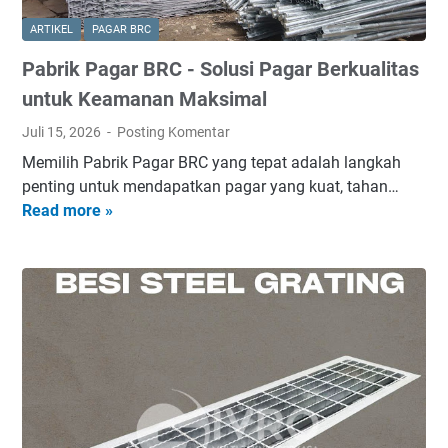
n
ARTIKEL
PAGAR BRC
g
Pabrik Pagar BRC - Solusi Pagar Berkualitas
a
m
untuk Keamanan Maksimal
a
Juli 15, 2026
Posting Komentar
n
Memilih Pabrik Pagar BRC yang tepat adalah langkah
L
penting untuk mendapatkan pagar yang kuat, tahan…
e
Read more »
P
n
a
g
b
k
r
a
i
p
k
S
P
i
a
a
g
p
a
P