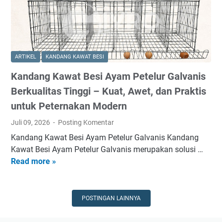
K
l
B
e
u
e
b
r
s
u
B
i
t
e
K
ARTIKEL
KANDANG KAWAT BESI
u
r
a
h
k
Kandang Kawat Besi Ayam Petelur Galvanis
w
a
u
a
Berkualitas Tinggi – Kuat, Awet, dan Praktis
n
a
t
untuk Peternakan Modern
l
A
i
Juli 09, 2026
Posting Komentar
y
t
a
Kandang Kawat Besi Ayam Petelur Galvanis Kandang
a
m
Kawat Besi Ayam Petelur Galvanis merupakan solusi …
s
U
Read more »
K
d
m
a
e
b
n
n
a
d
POSTINGAN LAINNYA
g
r
a
a
a
n