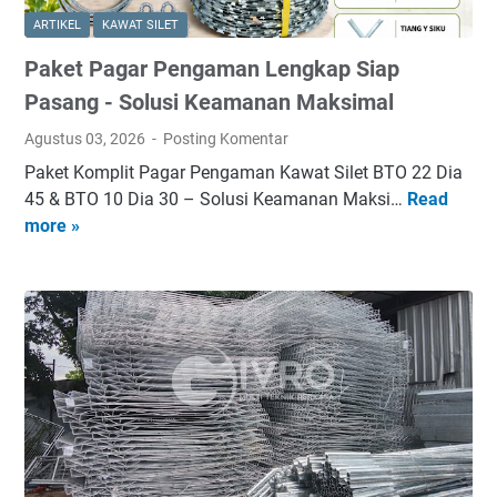
ARTIKEL
KAWAT SILET
Paket Pagar Pengaman Lengkap Siap
Pasang - Solusi Keamanan Maksimal
Agustus 03, 2026
Posting Komentar
Paket Komplit Pagar Pengaman Kawat Silet BTO 22 Dia
45 & BTO 10 Dia 30 – Solusi Keamanan Maksi…
Read
P
more »
a
k
e
t
P
a
g
a
r
P
e