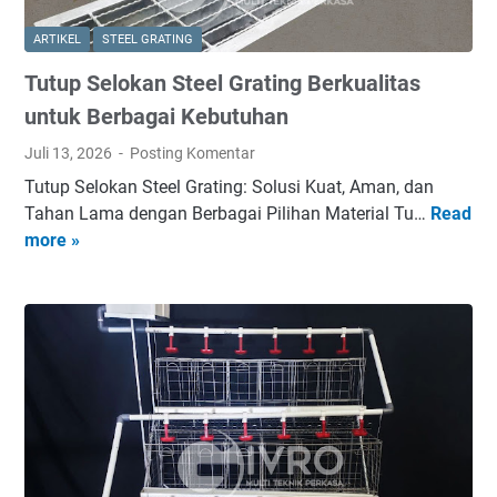
r
a
B
s
ARTIKEL
STEEL GRATING
R
a
Tutup Selokan Steel Grating Berkualitas
C
n
-
g
untuk Berbagai Kebutuhan
S
-
Juli 13, 2026
Posting Komentar
o
S
Tutup Selokan Steel Grating: Solusi Kuat, Aman, dan
l
o
Tahan Lama dengan Berbagai Pilihan Material Tu…
Read
T
u
l
more »
u
s
u
t
i
s
u
P
i
p
a
K
S
g
e
e
a
a
l
r
m
o
B
a
k
e
n
a
r
a