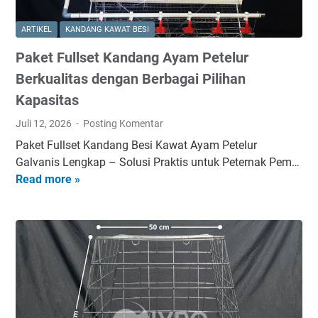
n
k
n
S
u
M
ARTIKEL
KANDANG KAWAT BESI
t
a
a
Paket Fullset Kandang Ayam Petelur
e
l
k
e
i
Berkualitas dengan Berbagai Pilihan
s
l
t
i
Kapasitas
G
a
m
Juli 12, 2026
Posting Komentar
r
s
a
a
u
Paket Fullset Kandang Besi Kawat Ayam Petelur
l
t
n
Galvanis Lengkap – Solusi Praktis untuk Peternak Pem…
i
t
Read more »
P
n
u
a
g
k
k
B
K
e
e
e
t
r
a
F
k
m
u
u
a
l
a
n
l