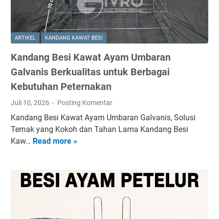
l
a
s
i
n
e
t
M
t
ARTIKEL
KANDANG KAWAT BESI
a
a
K
s
Kandang Besi Kawat Ayam Umbaran
k
a
u
s
n
Galvanis Berkualitas untuk Berbagai
n
i
d
Kebutuhan Peternakan
t
m
a
u
Juli 10, 2026
Posting Komentar
a
n
k
l
g
Kandang Besi Kawat Ayam Umbaran Galvanis, Solusi
B
A
Ternak yang Kokoh dan Tahan Lama Kandang Besi
e
y
Kaw…
Read more »
K
r
a
a
b
m
n
a
P
d
g
e
a
a
t
n
i
e
g