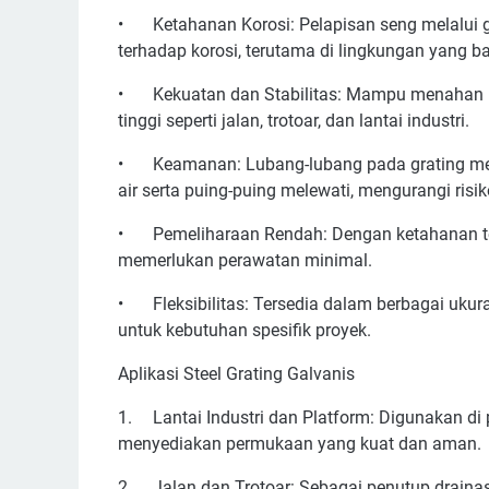
•
Ketahanan Korosi: Pelapisan seng melalui
terhadap korosi, terutama di lingkungan yang b
•
Kekuatan dan Stabilitas: Mampu menahan be
tinggi seperti jalan, trotoar, dan lantai industri.
•
Keamanan: Lubang-lubang pada grating m
air serta puing-puing melewati, mengurangi ris
•
Pemeliharaan Rendah: Dengan ketahanan te
memerlukan perawatan minimal.
•
Fleksibilitas: Tersedia dalam berbagai uku
untuk kebutuhan spesifik proyek.
Aplikasi Steel Grating Galvanis
1.
Lantai Industri dan Platform: Digunakan di
menyediakan permukaan yang kuat dan aman.
2.
Jalan dan Trotoar: Sebagai penutup drainase,