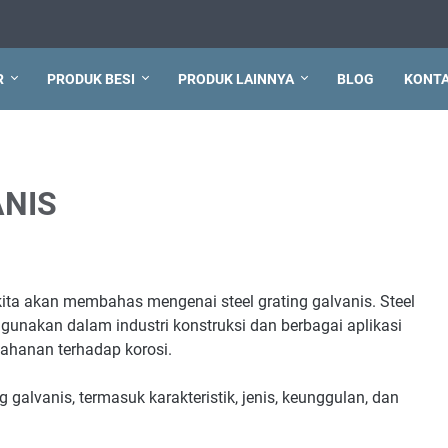
R
PRODUK BESI
PRODUK LAINNYA
BLOG
KONT
ANIS
 kita akan membahas mengenai steel grating galvanis. Steel
igunakan dalam industri konstruksi dan berbagai aplikasi
tahanan terhadap korosi.
 galvanis, termasuk karakteristik, jenis, keunggulan, dan