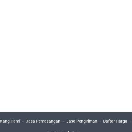
ntang Kami
Jasa Pemasangan
Jasa Pengiriman
Daftar Harga