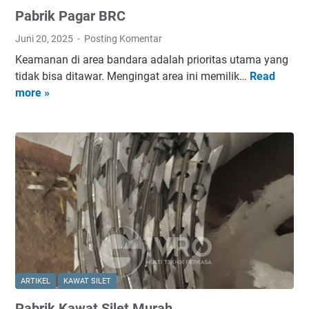
k
Pabrik Pagar BRC
e
t
Juni 20, 2025
Posting Komentar
T
Keamanan di area bandara adalah prioritas utama yang
e
tidak bisa ditawar. Mengingat area ini memilik…
Read
P
r
more »
a
m
b
u
r
r
i
a
k
h
P
J
a
a
g
b
a
o
r
d
B
e
R
t
ARTIKEL
KAWAT SILET
C
a
Pabrik Kawat Silet Murah