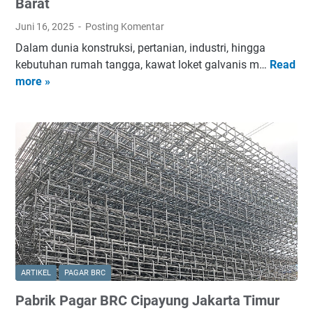
t
Barat
M
Juni 16, 2025
Posting Komentar
u
Dalam dunia konstruksi, pertanian, industri, hingga
r
kebutuhan rumah tangga, kawat loket galvanis m…
Read
P
a
more »
a
h
b
r
i
k
K
a
w
a
t
L
o
ARTIKEL
PAGAR BRC
k
Pabrik Pagar BRC Cipayung Jakarta Timur
e