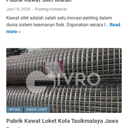
b
e
Juni 19, 2025
Posting Komentar
k
Kawat silet adalah salah satu inovasi penting dalam
dunia sistem keamanan fisik. Digunakan secara l…
Read
P
more »
a
b
r
i
k
K
a
w
a
t
S
i
ARTIKEL
KAWAT LOKET
l
Pabrik Kawat Loket Kota Tasikmalaya Jawa
e