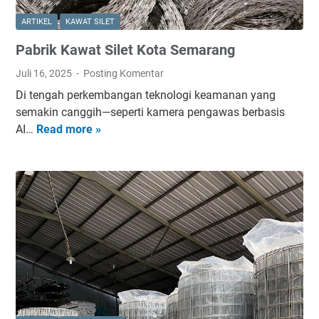
ARTIKEL
KAWAT SILET
Pabrik Kawat Silet Kota Semarang
Juli 16, 2025
Posting Komentar
Di tengah perkembangan teknologi keamanan yang
semakin canggih—seperti kamera pengawas berbasis
AI…
Read more »
P
a
b
r
i
k
K
a
w
a
t
S