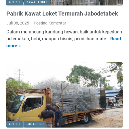
ARTIKEL
KAWAT LOKET
i
Pabrik Kawat Loket Termurah Jabodetabek
l
e
Juli 08, 2025
Posting Komentar
t
Dalam merancang kandang hewan, baik untuk keperluan
K
peternakan, hobi, maupun bisnis, pemilihan mate…
Read
P
o
more »
a
t
b
a
r
S
i
e
k
m
K
a
a
r
w
a
a
n
t
g
L
o
ARTIKEL
PAGAR BRC