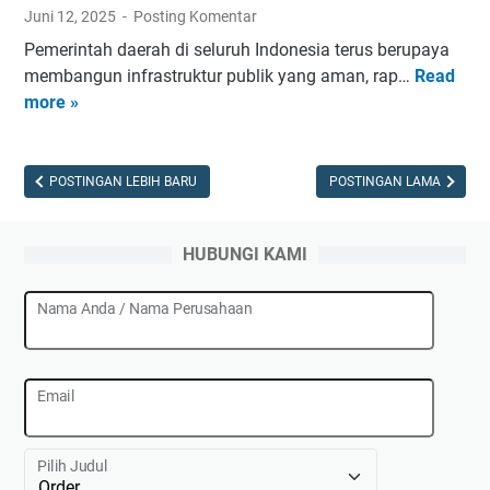
t
Juni 12, 2025
Posting Komentar
K
Pemerintah daerah di seluruh Indonesia terus berupaya
o
membangun infrastruktur publik yang aman, rap…
Read
P
t
more »
a
a
b
T
r
a
i
POSTINGAN LEBIH BARU
POSTINGAN LAMA
s
k
i
P
k
HUBUNGI KAMI
a
m
g
a
Nama Anda / Nama Perusahaan
a
l
r
a
B
y
R
Email
a
C
J
C
a
Pilih Judul
i
w